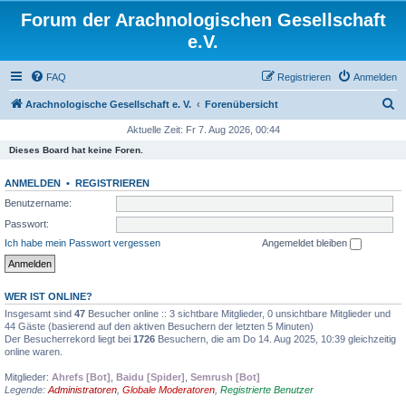
Forum der Arachnologischen Gesellschaft
e.V.
FAQ
Registrieren
Anmelden
S
Arachnologische Gesellschaft e. V.
Forenübersicht
u
Aktuelle Zeit: Fr 7. Aug 2026, 00:44
c
Dieses Board hat keine Foren.
h
ANMELDEN
•
REGISTRIEREN
e
Benutzername:
Passwort:
Ich habe mein Passwort vergessen
Angemeldet bleiben
WER IST ONLINE?
Insgesamt sind
47
Besucher online :: 3 sichtbare Mitglieder, 0 unsichtbare Mitglieder und
44 Gäste (basierend auf den aktiven Besuchern der letzten 5 Minuten)
Der Besucherrekord liegt bei
1726
Besuchern, die am Do 14. Aug 2025, 10:39 gleichzeitig
online waren.
Mitglieder:
Ahrefs [Bot]
,
Baidu [Spider]
,
Semrush [Bot]
Legende:
Administratoren
,
Globale Moderatoren
,
Registrierte Benutzer