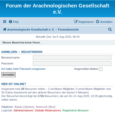
Forum der Arachnologischen Gesellschaft
e.V.
FAQ
Registrieren
Anmelden
S
Arachnologische Gesellschaft e. V.
Forenübersicht
u
Aktuelle Zeit: Sa 8. Aug 2026, 08:44
c
Dieses Board hat keine Foren.
h
ANMELDEN
•
REGISTRIEREN
e
Benutzername:
Passwort:
Ich habe mein Passwort vergessen
Angemeldet bleiben
WER IST ONLINE?
Insgesamt sind
28
Besucher online :: 2 sichtbare Mitglieder, 0 unsichtbare Mitglieder und
26 Gäste (basierend auf den aktiven Besuchern der letzten 5 Minuten)
Der Besucherrekord liegt bei
1726
Besuchern, die am Do 14. Aug 2025, 10:39 gleichzeitig
online waren.
Mitglieder:
Baidu [Spider]
,
Semrush [Bot]
Legende:
Administratoren
,
Globale Moderatoren
,
Registrierte Benutzer