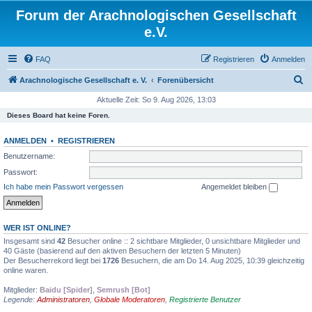
Forum der Arachnologischen Gesellschaft
e.V.
FAQ
Registrieren
Anmelden
S
Arachnologische Gesellschaft e. V.
Forenübersicht
u
Aktuelle Zeit: So 9. Aug 2026, 13:03
c
Dieses Board hat keine Foren.
h
ANMELDEN
•
REGISTRIEREN
e
Benutzername:
Passwort:
Ich habe mein Passwort vergessen
Angemeldet bleiben
WER IST ONLINE?
Insgesamt sind
42
Besucher online :: 2 sichtbare Mitglieder, 0 unsichtbare Mitglieder und
40 Gäste (basierend auf den aktiven Besuchern der letzten 5 Minuten)
Der Besucherrekord liegt bei
1726
Besuchern, die am Do 14. Aug 2025, 10:39 gleichzeitig
online waren.
Mitglieder:
Baidu [Spider]
,
Semrush [Bot]
Legende:
Administratoren
,
Globale Moderatoren
,
Registrierte Benutzer