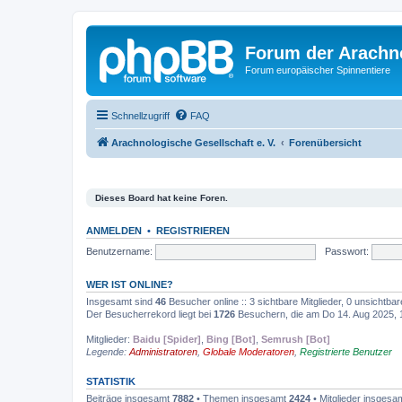
Forum der Arachno
Forum europäischer Spinnentiere
Schnellzugriff
FAQ
Arachnologische Gesellschaft e. V.
Forenübersicht
Dieses Board hat keine Foren.
ANMELDEN
•
REGISTRIEREN
Benutzername:
Passwort:
WER IST ONLINE?
Insgesamt sind
46
Besucher online :: 3 sichtbare Mitglieder, 0 unsichtba
Der Besucherrekord liegt bei
1726
Besuchern, die am Do 14. Aug 2025, 10
Mitglieder:
Baidu [Spider]
,
Bing [Bot]
,
Semrush [Bot]
Legende:
Administratoren
,
Globale Moderatoren
,
Registrierte Benutzer
STATISTIK
Beiträge insgesamt
7882
• Themen insgesamt
2424
• Mitglieder insgesa