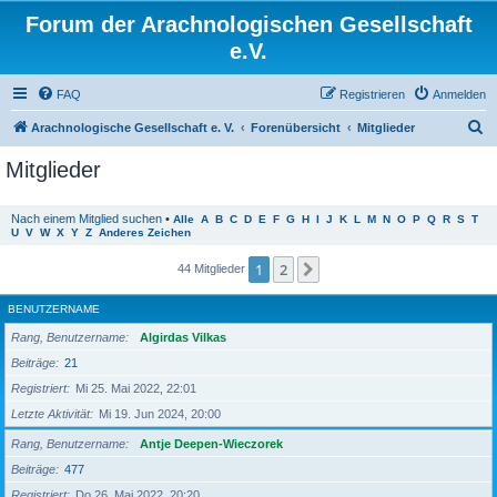
Forum der Arachnologischen Gesellschaft
e.V.
FAQ
Registrieren
Anmelden
S
Arachnologische Gesellschaft e. V.
Forenübersicht
Mitglieder
u
Mitglieder
c
h
Nach einem Mitglied suchen
•
Alle
A
B
C
D
E
F
G
H
I
J
K
L
M
N
O
P
Q
R
S
T
U
V
W
X
Y
Z
Anderes Zeichen
e
1
2
Nächste
44 Mitglieder
BENUTZERNAME
Rang, Benutzername
Algirdas Vilkas
Beiträge
21
Registriert
Mi 25. Mai 2022, 22:01
Letzte Aktivität
Mi 19. Jun 2024, 20:00
Rang, Benutzername
Antje Deepen-Wieczorek
Beiträge
477
Registriert
Do 26. Mai 2022, 20:20