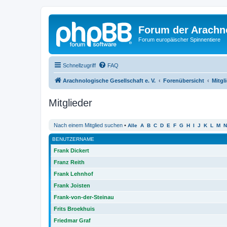
Forum der Arachno
Forum europäischer Spinnentiere
Schnellzugriff
FAQ
Arachnologische Gesellschaft e. V.
Forenübersicht
Mitgl
Mitglieder
Nach einem Mitglied suchen
•
Alle
A
B
C
D
E
F
G
H
I
J
K
L
M
N
BENUTZERNAME
Frank Dickert
Franz Reith
Frank Lehnhof
Frank Joisten
Frank-von-der-Steinau
Frits Broekhuis
Friedmar Graf