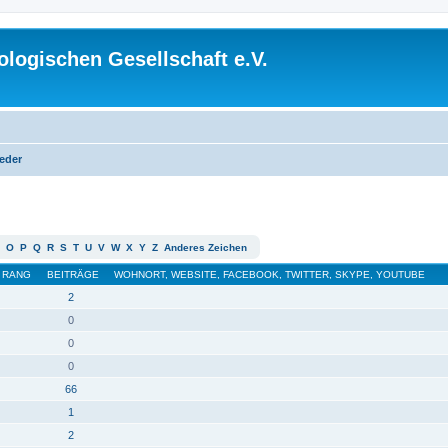
logischen Gesellschaft e.V.
ieder
O
P
Q
R
S
T
U
V
W
X
Y
Z
Anderes Zeichen
RANG
BEITRÄGE
WOHNORT, WEBSITE, FACEBOOK, TWITTER, SKYPE, YOUTUBE
2
0
0
0
66
1
2