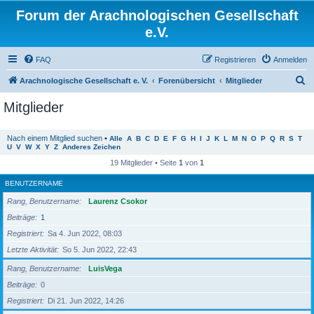
Forum der Arachnologischen Gesellschaft
e.V.
FAQ
Registrieren
Anmelden
S
Arachnologische Gesellschaft e. V.
Forenübersicht
Mitglieder
u
Mitglieder
c
h
Nach einem Mitglied suchen
•
Alle
A
B
C
D
E
F
G
H
I
J
K
L
M
N
O
P
Q
R
S
T
U
V
W
X
Y
Z
Anderes Zeichen
e
19 Mitglieder • Seite
1
von
1
BENUTZERNAME
Rang, Benutzername
Laurenz Csokor
Beiträge
1
Registriert
Sa 4. Jun 2022, 08:03
Letzte Aktivität
So 5. Jun 2022, 22:43
Rang, Benutzername
LuisVega
Beiträge
0
Registriert
Di 21. Jun 2022, 14:26