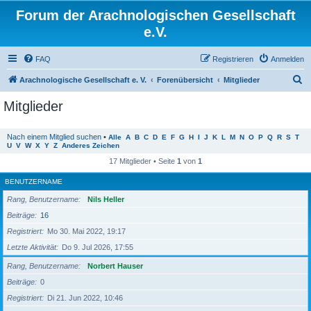
Forum der Arachnologischen Gesellschaft
e.V.
FAQ
Registrieren
Anmelden
S
Arachnologische Gesellschaft e. V.
Forenübersicht
Mitglieder
u
Mitglieder
c
h
Nach einem Mitglied suchen
•
Alle
A
B
C
D
E
F
G
H
I
J
K
L
M
N
O
P
Q
R
S
T
U
V
W
X
Y
Z
Anderes Zeichen
e
17 Mitglieder • Seite
1
von
1
BENUTZERNAME
Rang, Benutzername
Nils Heller
Beiträge
16
Registriert
Mo 30. Mai 2022, 19:17
Letzte Aktivität
Do 9. Jul 2026, 17:55
Rang, Benutzername
Norbert Hauser
Beiträge
0
Registriert
Di 21. Jun 2022, 10:46