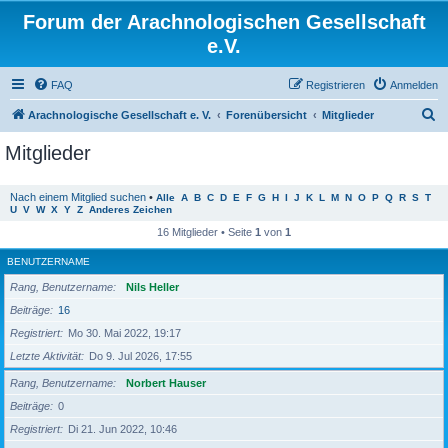
Forum der Arachnologischen Gesellschaft
e.V.
FAQ
Registrieren
Anmelden
S
Arachnologische Gesellschaft e. V.
Forenübersicht
Mitglieder
u
Mitglieder
c
h
Nach einem Mitglied suchen
•
Alle
A
B
C
D
E
F
G
H
I
J
K
L
M
N
O
P
Q
R
S
T
U
V
W
X
Y
Z
Anderes Zeichen
e
16 Mitglieder • Seite
1
von
1
BENUTZERNAME
Rang, Benutzername
Nils Heller
Beiträge
16
Registriert
Mo 30. Mai 2022, 19:17
Letzte Aktivität
Do 9. Jul 2026, 17:55
Rang, Benutzername
Norbert Hauser
Beiträge
0
Registriert
Di 21. Jun 2022, 10:46