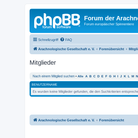
Forum der Arachno
Forum europäischer Spinnentiere
Schnellzugriff
FAQ
Arachnologische Gesellschaft e. V.
Forenübersicht
Mitgl
Mitglieder
Nach einem Mitglied suchen
•
Alle
A
B
C
D
E
F
G
H
I
J
K
L
M
N
BENUTZERNAME
Es wurden keine Mitglieder gefunden, die den Suchkriterien entsprech
Arachnologische Gesellschaft e. V.
Forenübersicht