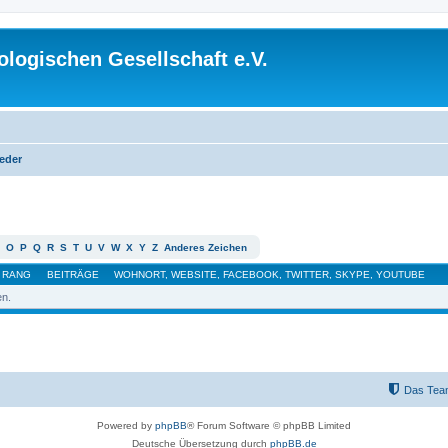
logischen Gesellschaft e.V.
ieder
O
P
Q
R
S
T
U
V
W
X
Y
Z
Anderes Zeichen
RANG
BEITRÄGE
WOHNORT, WEBSITE, FACEBOOK, TWITTER, SKYPE, YOUTUBE
en.
Das Tea
Powered by
phpBB
® Forum Software © phpBB Limited
Deutsche Übersetzung durch
phpBB.de