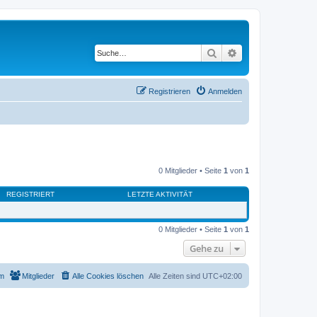
Suche
Erweiterte Suche
Registrieren
Anmelden
0 Mitglieder • Seite
1
von
1
REGISTRIERT
LETZTE AKTIVITÄT
0 Mitglieder • Seite
1
von
1
Gehe zu
m
Mitglieder
Alle Cookies löschen
Alle Zeiten sind
UTC+02:00