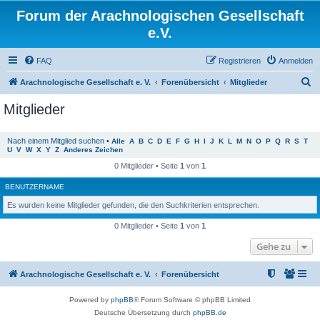
Forum der Arachnologischen Gesellschaft
e.V.
FAQ
Registrieren
Anmelden
S
Arachnologische Gesellschaft e. V.
Forenübersicht
Mitglieder
u
Mitglieder
c
h
Nach einem Mitglied suchen
•
Alle
A
B
C
D
E
F
G
H
I
J
K
L
M
N
O
P
Q
R
S
T
U
V
W
X
Y
Z
Anderes Zeichen
e
0 Mitglieder • Seite
1
von
1
BENUTZERNAME
Es wurden keine Mitglieder gefunden, die den Suchkriterien entsprechen.
0 Mitglieder • Seite
1
von
1
Gehe zu
Arachnologische Gesellschaft e. V.
Forenübersicht
Powered by
phpBB
® Forum Software © phpBB Limited
Deutsche Übersetzung durch
phpBB.de