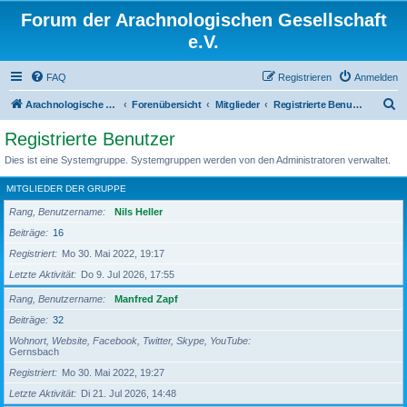
Forum der Arachnologischen Gesellschaft
e.V.
FAQ
Registrieren
Anmelden
S
Arachnologische Gesellschaft e. V.
Forenübersicht
Mitglieder
Registrierte Benutzer
u
Registrierte Benutzer
c
Dies ist eine Systemgruppe. Systemgruppen werden von den Administratoren verwaltet.
h
MITGLIEDER DER GRUPPE
e
Rang, Benutzername
Nils Heller
Beiträge
16
Registriert
Mo 30. Mai 2022, 19:17
Letzte Aktivität
Do 9. Jul 2026, 17:55
Rang, Benutzername
Manfred Zapf
Beiträge
32
Wohnort, Website, Facebook, Twitter, Skype, YouTube
Gernsbach
Registriert
Mo 30. Mai 2022, 19:27
Letzte Aktivität
Di 21. Jul 2026, 14:48