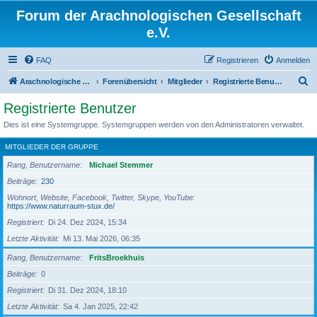
Forum der Arachnologischen Gesellschaft
e.V.
FAQ
Registrieren
Anmelden
S
Arachnologische Gesellschaft e. V.
Forenübersicht
Mitglieder
Registrierte Benutzer
u
Registrierte Benutzer
c
Dies ist eine Systemgruppe. Systemgruppen werden von den Administratoren verwaltet.
h
MITGLIEDER DER GRUPPE
e
Rang, Benutzername
Michael Stemmer
Beiträge
230
Wohnort, Website, Facebook, Twitter, Skype, YouTube
https://www.naturraum-stux.de/
Registriert
Di 24. Dez 2024, 15:34
Letzte Aktivität
Mi 13. Mai 2026, 06:35
Rang, Benutzername
FritsBroekhuis
Beiträge
0
Registriert
Di 31. Dez 2024, 18:10
Letzte Aktivität
Sa 4. Jan 2025, 22:42