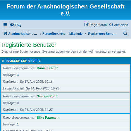
Forum der Arachnologischen Gesellschaft
e.V.
FAQ
Registrieren
Anmelden
S
Arachnologische Gesellschaft e. V.
Forenübersicht
Mitglieder
Registrierte Benutzer
u
Registrierte Benutzer
c
Dies ist eine Systemgruppe. Systemgruppen werden von den Administratoren verwaltet.
h
MITGLIEDER DER GRUPPE
e
Rang, Benutzername
Daniel Brauer
Beiträge
3
Registriert
So 17. Aug 2025, 10:16
Letzte Aktivität
Sa 14. Feb 2026, 18:25
Rang, Benutzername
Simone Pfaff
Beiträge
0
Registriert
So 24. Aug 2025, 14:27
Rang, Benutzername
Silke Paumann
Beiträge
1