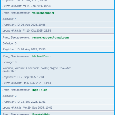
Registriert
Mo 25. Aug 2025, 15:20
Letzte Aktivität
Mi 14. Jan 2026, 07:39
Rang, Benutzername
volker.hoeppner
Beiträge
4
Registriert
Di 26. Aug 2025, 20:56
Letzte Aktivität
Fr 10. Okt 2025, 23:58
Rang, Benutzername
renate.leugger@gmail.com
Beiträge
0
Registriert
Di 26. Aug 2025, 23:56
Rang, Benutzername
Michael Drozd
Beiträge
0
Wohnort, Website, Facebook, Twitter, Skype, YouTube
an der Iller
Registriert
Di 2. Sep 2025, 12:31
Letzte Aktivität
Do 6. Nov 2025, 14:14
Rang, Benutzername
Inga Thiele
Beiträge
2
Registriert
Di 23. Sep 2025, 11:51
Letzte Aktivität
Mo 29. Sep 2025, 10:09
Rang, Benutzername
Burakyildirim