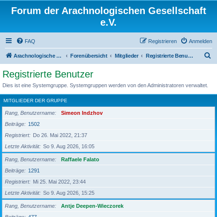
Forum der Arachnologischen Gesellschaft
e.V.
FAQ
Registrieren
Anmelden
S
Arachnologische Gesellschaft e. V.
Forenübersicht
Mitglieder
Registrierte Benutzer
u
Registrierte Benutzer
c
Dies ist eine Systemgruppe. Systemgruppen werden von den Administratoren verwaltet.
h
MITGLIEDER DER GRUPPE
e
Rang, Benutzername
Simeon Indzhov
Beiträge
1502
Registriert
Do 26. Mai 2022, 21:37
Letzte Aktivität
So 9. Aug 2026, 16:05
Rang, Benutzername
Raffaele Falato
Beiträge
1291
Registriert
Mi 25. Mai 2022, 23:44
Letzte Aktivität
So 9. Aug 2026, 15:25
Rang, Benutzername
Antje Deepen-Wieczorek