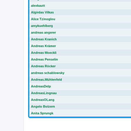
alexkautt
Algirdas Vilkas
Alice Tzinoglou
amykuehlberg
andreas angerer
Andreas Kranich
Andreas Krämer
Andreas Moeckli
Andreas Penselin
Andreas Röcker
andreas schablowsky
Andreas.Mühlenfeld
AndreasDelp
AndreasLingnau
AndreasOLang
Angelo Bolzern
Anita Sprungk