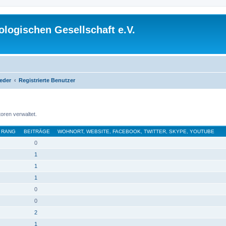
logischen Gesellschaft e.V.
ieder
Registrierte Benutzer
oren verwaltet.
RANG
BEITRÄGE
WOHNORT, WEBSITE, FACEBOOK, TWITTER, SKYPE, YOUTUBE
0
1
1
1
0
0
2
1