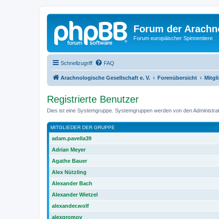
Forum der Arachno
Forum europäischer Spinnentiere
Schnellzugriff
FAQ
Arachnologische Gesellschaft e. V.
Forenübersicht
Mitgl
Registrierte Benutzer
Dies ist eine Systemgruppe. Systemgruppen werden von den Administrat
MITGLIEDER DER GRUPPE
adam.pavella39
Adrian Meyer
Agathe Bauer
Alex Nützling
Alexander Bach
Alexander Wietzel
alexander.wolf
alexgromov