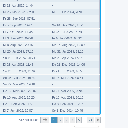
Di 22. Apr 2025, 14:04
-
Mi 25. Mai 2022, 22:01
Mi 19. Jun 2024, 20:00
Fr 26. Sep 2025, 07:51
-
Di 5. Sep 2023, 14:01
So 10. Dez 2023, 11:25
Di 7. Okt 2025, 14:38
Di 28. Jul 2026, 14:59
Mi 3. Jan 2024, 09:28
Fr 5. Jan 2024, 08:32
Mi 9. Aug 2023, 20:45
Mo 14. Aug 2023, 19:09
Mi 26. Jul 2023, 17:16
Mo 31. Jul 2023, 19:23
Sa 15. Jun 2024, 20:21
Mo 2. Sep 2024, 05:59
Di 25. Apr 2023, 11:46
Do 21. Dez 2023, 14:06
So 19. Feb 2023, 19:34
Di 21. Feb 2023, 16:55
So 25. Aug 2024, 15:49
Mi 13. Mai 2026, 00:51
So 29. Mai 2022, 19:18
-
Do 12. Mär 2026, 20:46
Di 24. Mär 2026, 20:00
Fr 18. Aug 2023, 16:23
Fr 18. Aug 2023, 18:13
Do 1. Feb 2024, 11:51
Do 8. Feb 2024, 16:57
Di 7. Jun 2022, 10:07
So 1. Dez 2024, 19:46
Seite
1
von
21
1
2
3
4
5
21
Nächste
512 Mitglieder
…