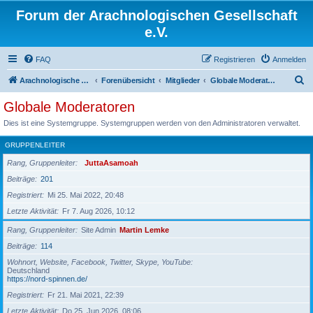
Forum der Arachnologischen Gesellschaft
e.V.
FAQ
Registrieren
Anmelden
S
Arachnologische Gesellschaft e. V.
Forenübersicht
Mitglieder
Globale Moderatoren
u
Globale Moderatoren
c
Dies ist eine Systemgruppe. Systemgruppen werden von den Administratoren verwaltet.
h
GRUPPENLEITER
e
Rang, Gruppenleiter
JuttaAsamoah
Beiträge
201
Registriert
Mi 25. Mai 2022, 20:48
Letzte Aktivität
Fr 7. Aug 2026, 10:12
Rang, Gruppenleiter
Site Admin
Martin Lemke
Beiträge
114
Wohnort, Website, Facebook, Twitter, Skype, YouTube
Deutschland
https://nord-spinnen.de/
Registriert
Fr 21. Mai 2021, 22:39
Letzte Aktivität
Do 25. Jun 2026, 08:06