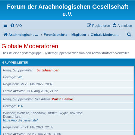
Forum der Arachnologischen Gesellschaft
e.V.
FAQ
Registrieren
Anmelden
S
Arachnologische Gesellschaft e. V.
Forenübersicht
Mitglieder
Globale Moderatoren
u
Globale Moderatoren
c
Dies ist eine Systemgruppe. Systemgruppen werden von den Administratoren verwaltet.
h
GRUPPENLEITER
e
Rang, Gruppenleiter
JuttaAsamoah
Beiträge
201
Registriert
Mi 25. Mai 2022, 20:48
Letzte Aktivität
Di 4. Aug 2026, 21:22
Rang, Gruppenleiter
Site Admin
Martin Lemke
Beiträge
114
Wohnort, Website, Facebook, Twitter, Skype, YouTube
Deutschland
https://nord-spinnen.de/
Registriert
Fr 21. Mai 2021, 22:39
Letzte Aktivität
Do 25. Jun 2026, 08:06