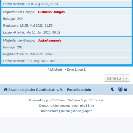
Letzte Aktivität
Sa 8. Aug 2026, 23:23
Mitglieder der Gruppe
Clemens Dönges
Beiträge
240
Registriert
Mi 25. Mai 2022, 21:50
Letzte Aktivität
Mo 16. Jun 2025, 06:52
Mitglieder der Gruppe
JuttaAsamoah
Beiträge
201
Registriert
Mi 25. Mai 2022, 20:48
Letzte Aktivität
Fr 7. Aug 2026, 10:12
4 Mitglieder • Seite
1
von
1
Gehe zu
Arachnologische Gesellschaft e. V.
Forenübersicht
Powered by
phpBB
® Forum Software © phpBB Limited
Deutsche Übersetzung durch
phpBB.de
Datenschutz
|
Nutzungsbedingungen