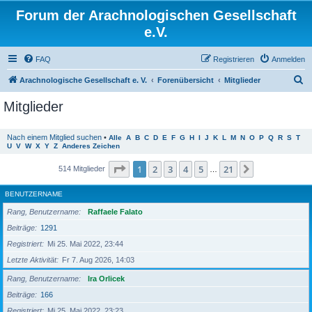
Forum der Arachnologischen Gesellschaft
e.V.
FAQ
Registrieren
Anmelden
S
Arachnologische Gesellschaft e. V.
Forenübersicht
Mitglieder
u
Mitglieder
c
h
Nach einem Mitglied suchen
•
Alle
A
B
C
D
E
F
G
H
I
J
K
L
M
N
O
P
Q
R
S
T
U
V
W
X
Y
Z
Anderes Zeichen
e
Seite
1
von
21
1
2
3
4
5
21
Nächste
514 Mitglieder
…
BENUTZERNAME
Rang, Benutzername
Raffaele Falato
Beiträge
1291
Registriert
Mi 25. Mai 2022, 23:44
Letzte Aktivität
Fr 7. Aug 2026, 14:03
Rang, Benutzername
Ira Orlicek
Beiträge
166
Registriert
Mi 25. Mai 2022, 23:23