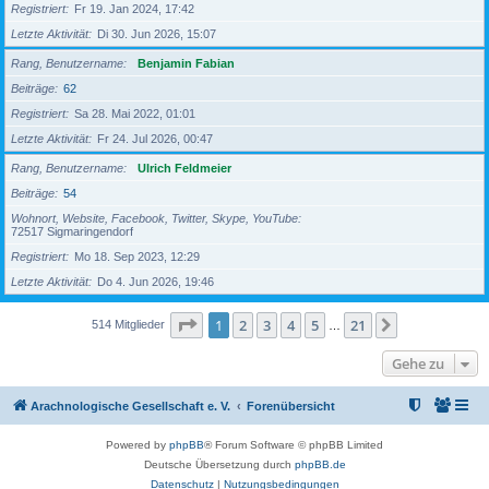
Registriert
Fr 19. Jan 2024, 17:42
Letzte Aktivität
Di 30. Jun 2026, 15:07
Rang, Benutzername
Benjamin Fabian
Beiträge
62
Registriert
Sa 28. Mai 2022, 01:01
Letzte Aktivität
Fr 24. Jul 2026, 00:47
Rang, Benutzername
Ulrich Feldmeier
Beiträge
54
Wohnort, Website, Facebook, Twitter, Skype, YouTube
72517 Sigmaringendorf
Registriert
Mo 18. Sep 2023, 12:29
Letzte Aktivität
Do 4. Jun 2026, 19:46
Seite
1
von
21
1
2
3
4
5
21
Nächste
514 Mitglieder
…
Gehe zu
Arachnologische Gesellschaft e. V.
Forenübersicht
Powered by
phpBB
® Forum Software © phpBB Limited
Deutsche Übersetzung durch
phpBB.de
Datenschutz
|
Nutzungsbedingungen