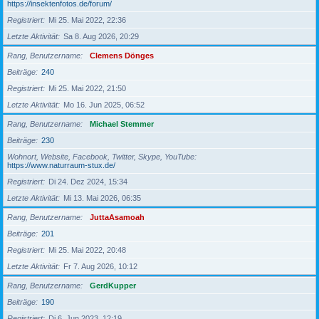
https://insektenfotos.de/forum/
Registriert
Mi 25. Mai 2022, 22:36
Letzte Aktivität
Sa 8. Aug 2026, 20:29
Rang, Benutzername
Clemens Dönges
Beiträge
240
Registriert
Mi 25. Mai 2022, 21:50
Letzte Aktivität
Mo 16. Jun 2025, 06:52
Rang, Benutzername
Michael Stemmer
Beiträge
230
Wohnort, Website, Facebook, Twitter, Skype, YouTube
https://www.naturraum-stux.de/
Registriert
Di 24. Dez 2024, 15:34
Letzte Aktivität
Mi 13. Mai 2026, 06:35
Rang, Benutzername
JuttaAsamoah
Beiträge
201
Registriert
Mi 25. Mai 2022, 20:48
Letzte Aktivität
Fr 7. Aug 2026, 10:12
Rang, Benutzername
GerdKupper
Beiträge
190
Registriert
Di 6. Jun 2023, 12:19