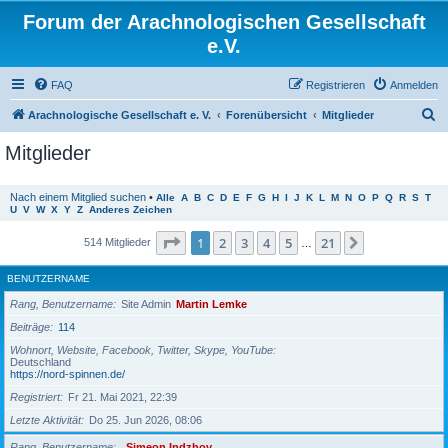
Forum der Arachnologischen Gesellschaft
e.V.
FAQ
Registrieren
Anmelden
S
Arachnologische Gesellschaft e. V.
Forenübersicht
Mitglieder
u
Mitglieder
c
h
Nach einem Mitglied suchen
•
Alle
A
B
C
D
E
F
G
H
I
J
K
L
M
N
O
P
Q
R
S
T
U
V
W
X
Y
Z
Anderes Zeichen
e
Seite
1
von
21
1
2
3
4
5
21
Nächste
514 Mitglieder
…
BENUTZERNAME
Rang, Benutzername
Site Admin
Martin Lemke
Beiträge
114
Wohnort, Website, Facebook, Twitter, Skype, YouTube
Deutschland
https://nord-spinnen.de/
Registriert
Fr 21. Mai 2021, 22:39
Letzte Aktivität
Do 25. Jun 2026, 08:06
Rang, Benutzername
Simeon Indzhov