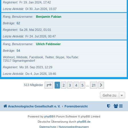
Registriert
Fr 19. Jan 2024, 17:42
Letzte Aktivität
Di 30. Jun 2026, 15:07
Rang, Benutzername
Benjamin Fabian
Beiträge
62
Registriert
Sa 28. Mai 2022, 01:01
Letzte Aktivität
Fr 24. Jul 2026, 00:47
Rang, Benutzername
Ulrich Feldmeier
Beiträge
54
Wohnort, Website, Facebook, Twitter, Skype, YouTube
72517 Sigmaringendorf
Registriert
Mo 18. Sep 2023, 12:29
Letzte Aktivität
Do 4. Jun 2026, 19:46
Seite
1
von
21
1
2
3
4
5
21
Nächste
513 Mitglieder
…
Gehe zu
Arachnologische Gesellschaft e. V.
Forenübersicht
Powered by
phpBB
® Forum Software © phpBB Limited
Deutsche Übersetzung durch
phpBB.de
Datenschutz
|
Nutzungsbedingungen