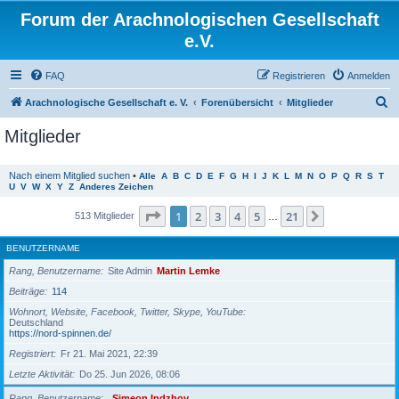
Forum der Arachnologischen Gesellschaft
e.V.
FAQ
Registrieren
Anmelden
S
Arachnologische Gesellschaft e. V.
Forenübersicht
Mitglieder
u
Mitglieder
c
h
Nach einem Mitglied suchen
•
Alle
A
B
C
D
E
F
G
H
I
J
K
L
M
N
O
P
Q
R
S
T
U
V
W
X
Y
Z
Anderes Zeichen
e
Seite
1
von
21
1
2
3
4
5
21
Nächste
513 Mitglieder
…
BENUTZERNAME
Rang, Benutzername
Site Admin
Martin Lemke
Beiträge
114
Wohnort, Website, Facebook, Twitter, Skype, YouTube
Deutschland
https://nord-spinnen.de/
Registriert
Fr 21. Mai 2021, 22:39
Letzte Aktivität
Do 25. Jun 2026, 08:06
Rang, Benutzername
Simeon Indzhov