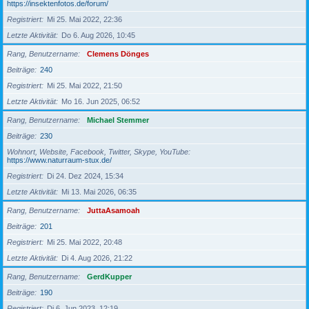
https://insektenfotos.de/forum/
Registriert
Mi 25. Mai 2022, 22:36
Letzte Aktivität
Do 6. Aug 2026, 10:45
Rang, Benutzername
Clemens Dönges
Beiträge
240
Registriert
Mi 25. Mai 2022, 21:50
Letzte Aktivität
Mo 16. Jun 2025, 06:52
Rang, Benutzername
Michael Stemmer
Beiträge
230
Wohnort, Website, Facebook, Twitter, Skype, YouTube
https://www.naturraum-stux.de/
Registriert
Di 24. Dez 2024, 15:34
Letzte Aktivität
Mi 13. Mai 2026, 06:35
Rang, Benutzername
JuttaAsamoah
Beiträge
201
Registriert
Mi 25. Mai 2022, 20:48
Letzte Aktivität
Di 4. Aug 2026, 21:22
Rang, Benutzername
GerdKupper
Beiträge
190
Registriert
Di 6. Jun 2023, 12:19