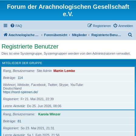
Forum der Arachnologischen Gesellschaft
e.V.
FAQ
Registrieren
Anmelden
S
Arachnologische Gesellschaft e. V.
Forenübersicht
Mitglieder
Registrierte Benutzer
u
Registrierte Benutzer
c
Dies ist eine Systemgruppe. Systemgruppen werden von den Administratoren verwaltet.
h
MITGLIEDER DER GRUPPE
e
Rang, Benutzername
Site Admin
Martin Lemke
Beiträge
114
Wohnort, Website, Facebook, Twitter, Skype, YouTube
Deutschland
https://nord-spinnen.de/
Registriert
Fr 21. Mai 2021, 22:39
Letzte Aktivität
Do 25. Jun 2026, 08:06
Rang, Benutzername
Karola Winzer
Beiträge
81
Registriert
So 23. Mai 2021, 21:31
Letzte Aktivität
Sa 1. Feb 2025, 21:56