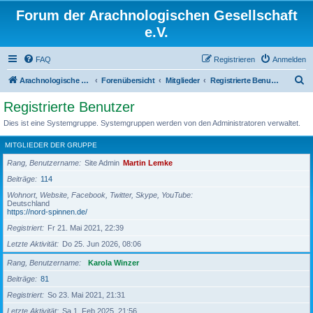
Forum der Arachnologischen Gesellschaft
e.V.
FAQ
Registrieren
Anmelden
S
Arachnologische Gesellschaft e. V.
Forenübersicht
Mitglieder
Registrierte Benutzer
u
Registrierte Benutzer
c
Dies ist eine Systemgruppe. Systemgruppen werden von den Administratoren verwaltet.
h
MITGLIEDER DER GRUPPE
e
Rang, Benutzername
Site Admin
Martin Lemke
Beiträge
114
Wohnort, Website, Facebook, Twitter, Skype, YouTube
Deutschland
https://nord-spinnen.de/
Registriert
Fr 21. Mai 2021, 22:39
Letzte Aktivität
Do 25. Jun 2026, 08:06
Rang, Benutzername
Karola Winzer
Beiträge
81
Registriert
So 23. Mai 2021, 21:31
Letzte Aktivität
Sa 1. Feb 2025, 21:56