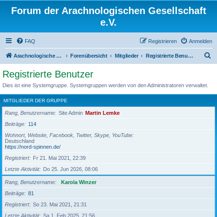
Forum der Arachnologischen Gesellschaft
e.V.
FAQ
Registrieren
Anmelden
S
Arachnologische Gesellschaft e. V.
Forenübersicht
Mitglieder
Registrierte Benutzer
u
Registrierte Benutzer
c
Dies ist eine Systemgruppe. Systemgruppen werden von den Administratoren verwaltet.
h
MITGLIEDER DER GRUPPE
e
Rang, Benutzername
Site Admin
Martin Lemke
Beiträge
114
Wohnort, Website, Facebook, Twitter, Skype, YouTube
Deutschland
https://nord-spinnen.de/
Registriert
Fr 21. Mai 2021, 22:39
Letzte Aktivität
Do 25. Jun 2026, 08:06
Rang, Benutzername
Karola Winzer
Beiträge
81
Registriert
So 23. Mai 2021, 21:31
Letzte Aktivität
Sa 1. Feb 2025, 21:56