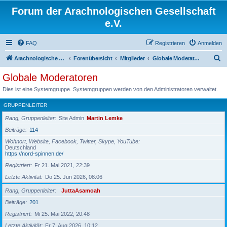
Forum der Arachnologischen Gesellschaft
e.V.
FAQ
Registrieren
Anmelden
S
Arachnologische Gesellschaft e. V.
Forenübersicht
Mitglieder
Globale Moderatoren
u
Globale Moderatoren
c
Dies ist eine Systemgruppe. Systemgruppen werden von den Administratoren verwaltet.
h
GRUPPENLEITER
e
Rang, Gruppenleiter
Site Admin
Martin Lemke
Beiträge
114
Wohnort, Website, Facebook, Twitter, Skype, YouTube
Deutschland
https://nord-spinnen.de/
Registriert
Fr 21. Mai 2021, 22:39
Letzte Aktivität
Do 25. Jun 2026, 08:06
Rang, Gruppenleiter
JuttaAsamoah
Beiträge
201
Registriert
Mi 25. Mai 2022, 20:48
Letzte Aktivität
Fr 7. Aug 2026, 10:12