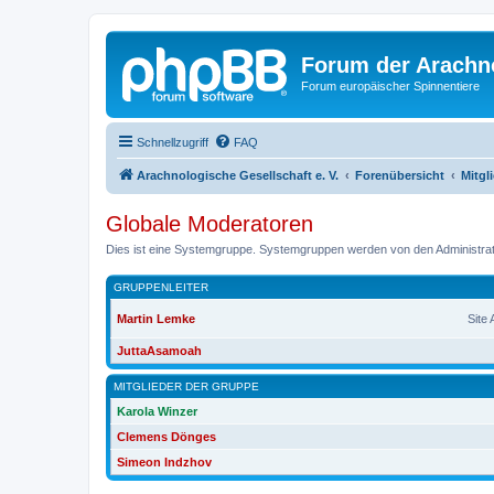
Forum der Arachno
Forum europäischer Spinnentiere
Schnellzugriff
FAQ
Arachnologische Gesellschaft e. V.
Forenübersicht
Mitgl
Globale Moderatoren
Dies ist eine Systemgruppe. Systemgruppen werden von den Administrat
GRUPPENLEITER
Martin Lemke
Site
JuttaAsamoah
MITGLIEDER DER GRUPPE
Karola Winzer
Clemens Dönges
Simeon Indzhov