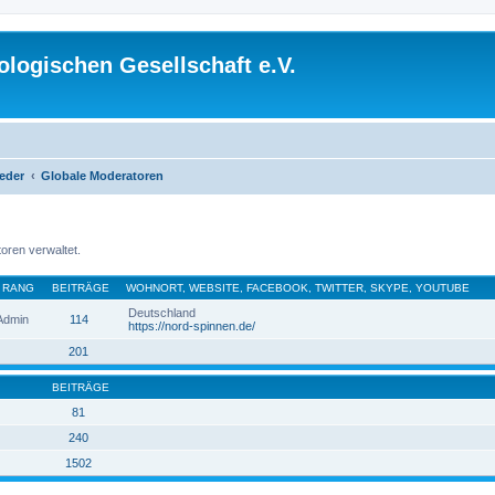
logischen Gesellschaft e.V.
ieder
Globale Moderatoren
oren verwaltet.
RANG
BEITRÄGE
WOHNORT, WEBSITE, FACEBOOK, TWITTER, SKYPE, YOUTUBE
Deutschland
 Admin
114
https://nord-spinnen.de/
201
BEITRÄGE
81
240
1502