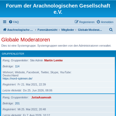
Forum der Arachnologischen Gesellschaft
e.V.
FAQ
Registrieren
Anmelden
S
Arachnologische Gesellschaft e. V.
Forenübersicht
Mitglieder
Globale Moderatoren
u
Globale Moderatoren
c
Dies ist eine Systemgruppe. Systemgruppen werden von den Administratoren verwaltet.
h
GRUPPENLEITER
e
Rang, Gruppenleiter
Site Admin
Martin Lemke
Beiträge
114
Wohnort, Website, Facebook, Twitter, Skype, YouTube
Deutschland
https://nord-spinnen.de/
Registriert
Fr 21. Mai 2021, 22:39
Letzte Aktivität
Do 25. Jun 2026, 08:06
Rang, Gruppenleiter
JuttaAsamoah
Beiträge
201
Registriert
Mi 25. Mai 2022, 20:48
Letzte Aktivität
Fr 7. Aug 2026, 10:12