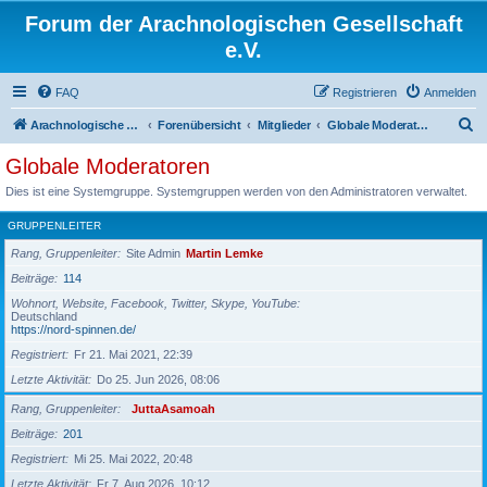
Forum der Arachnologischen Gesellschaft
e.V.
FAQ
Registrieren
Anmelden
S
Arachnologische Gesellschaft e. V.
Forenübersicht
Mitglieder
Globale Moderatoren
u
Globale Moderatoren
c
Dies ist eine Systemgruppe. Systemgruppen werden von den Administratoren verwaltet.
h
GRUPPENLEITER
e
Rang, Gruppenleiter
Site Admin
Martin Lemke
Beiträge
114
Wohnort, Website, Facebook, Twitter, Skype, YouTube
Deutschland
https://nord-spinnen.de/
Registriert
Fr 21. Mai 2021, 22:39
Letzte Aktivität
Do 25. Jun 2026, 08:06
Rang, Gruppenleiter
JuttaAsamoah
Beiträge
201
Registriert
Mi 25. Mai 2022, 20:48
Letzte Aktivität
Fr 7. Aug 2026, 10:12