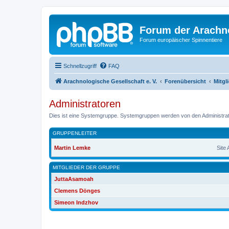
Forum der Arachno
Forum europäischer Spinnentiere
Schnellzugriff
FAQ
Arachnologische Gesellschaft e. V.
Forenübersicht
Mitgl
Administratoren
Dies ist eine Systemgruppe. Systemgruppen werden von den Administrat
GRUPPENLEITER
Martin Lemke
Site
MITGLIEDER DER GRUPPE
JuttaAsamoah
Clemens Dönges
Simeon Indzhov