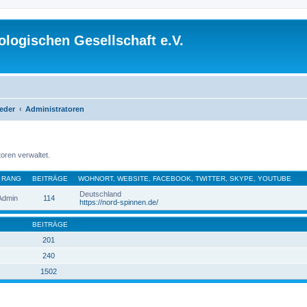
logischen Gesellschaft e.V.
ieder
Administratoren
oren verwaltet.
RANG
BEITRÄGE
WOHNORT, WEBSITE, FACEBOOK, TWITTER, SKYPE, YOUTUBE
Deutschland
 Admin
114
https://nord-spinnen.de/
BEITRÄGE
201
240
1502