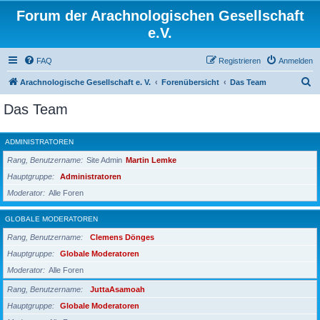
Forum der Arachnologischen Gesellschaft
e.V.
FAQ
Registrieren
Anmelden
S
Arachnologische Gesellschaft e. V.
Forenübersicht
Das Team
u
Das Team
c
h
ADMINISTRATOREN
e
Rang, Benutzername
Site Admin
Martin Lemke
Hauptgruppe
Administratoren
Moderator
Alle Foren
GLOBALE MODERATOREN
Rang, Benutzername
Clemens Dönges
Hauptgruppe
Globale Moderatoren
Moderator
Alle Foren
Rang, Benutzername
JuttaAsamoah
Hauptgruppe
Globale Moderatoren