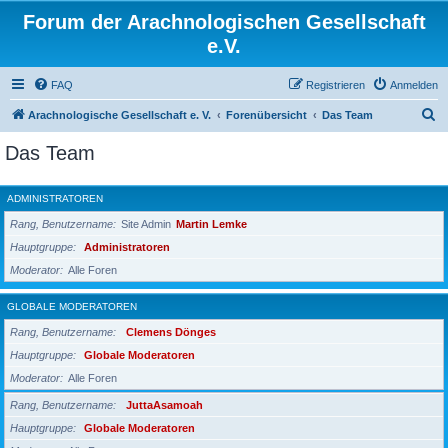
Forum der Arachnologischen Gesellschaft
e.V.
FAQ
Registrieren
Anmelden
S
Arachnologische Gesellschaft e. V.
Forenübersicht
Das Team
u
Das Team
c
h
ADMINISTRATOREN
e
Rang, Benutzername
Site Admin
Martin Lemke
Hauptgruppe
Administratoren
Moderator
Alle Foren
GLOBALE MODERATOREN
Rang, Benutzername
Clemens Dönges
Hauptgruppe
Globale Moderatoren
Moderator
Alle Foren
Rang, Benutzername
JuttaAsamoah
Hauptgruppe
Globale Moderatoren