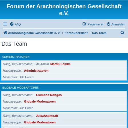
Forum der Arachnologischen Gesellschaft
e.V.
FAQ
Registrieren
Anmelden
S
Arachnologische Gesellschaft e. V.
Forenübersicht
Das Team
u
Das Team
c
h
ADMINISTRATOREN
e
Rang, Benutzername
Site Admin
Martin Lemke
Hauptgruppe
Administratoren
Moderator
Alle Foren
GLOBALE MODERATOREN
Rang, Benutzername
Clemens Dönges
Hauptgruppe
Globale Moderatoren
Moderator
Alle Foren
Rang, Benutzername
JuttaAsamoah
Hauptgruppe
Globale Moderatoren