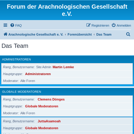
Forum der Arachnologischen Gesellschaft
e.V.
FAQ
Registrieren
Anmelden
S
Arachnologische Gesellschaft e. V.
Forenübersicht
Das Team
u
Das Team
c
h
ADMINISTRATOREN
e
Rang, Benutzername
Site Admin
Martin Lemke
Hauptgruppe
Administratoren
Moderator
Alle Foren
GLOBALE MODERATOREN
Rang, Benutzername
Clemens Dönges
Hauptgruppe
Globale Moderatoren
Moderator
Alle Foren
Rang, Benutzername
JuttaAsamoah
Hauptgruppe
Globale Moderatoren