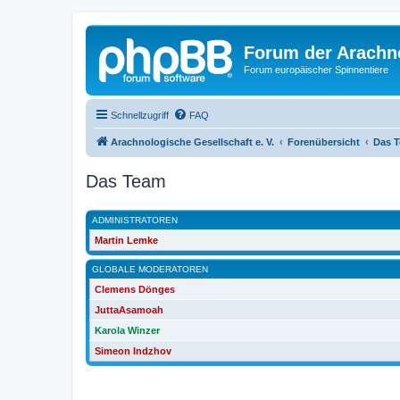
Forum der Arachno
Forum europäischer Spinnentiere
Schnellzugriff
FAQ
Arachnologische Gesellschaft e. V.
Forenübersicht
Das 
Das Team
ADMINISTRATOREN
Martin Lemke
GLOBALE MODERATOREN
Clemens Dönges
JuttaAsamoah
Karola Winzer
Simeon Indzhov