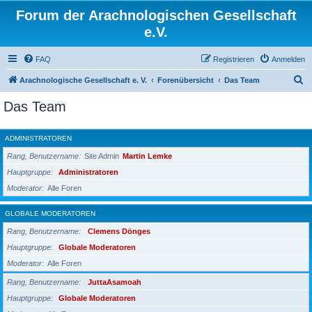
Forum der Arachnologischen Gesellschaft
e.V.
FAQ
Registrieren
Anmelden
S
Arachnologische Gesellschaft e. V.
Forenübersicht
Das Team
u
Das Team
c
h
ADMINISTRATOREN
e
Rang, Benutzername
Site Admin
Martin Lemke
Hauptgruppe
Administratoren
Moderator
Alle Foren
GLOBALE MODERATOREN
Rang, Benutzername
Clemens Dönges
Hauptgruppe
Globale Moderatoren
Moderator
Alle Foren
Rang, Benutzername
JuttaAsamoah
Hauptgruppe
Globale Moderatoren