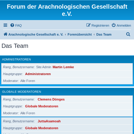
Forum der Arachnologischen Gesellschaft
e.V.
FAQ
Registrieren
Anmelden
S
Arachnologische Gesellschaft e. V.
Forenübersicht
Das Team
u
Das Team
c
h
ADMINISTRATOREN
e
Rang, Benutzername
Site Admin
Martin Lemke
Hauptgruppe
Administratoren
Moderator
Alle Foren
GLOBALE MODERATOREN
Rang, Benutzername
Clemens Dönges
Hauptgruppe
Globale Moderatoren
Moderator
Alle Foren
Rang, Benutzername
JuttaAsamoah
Hauptgruppe
Globale Moderatoren