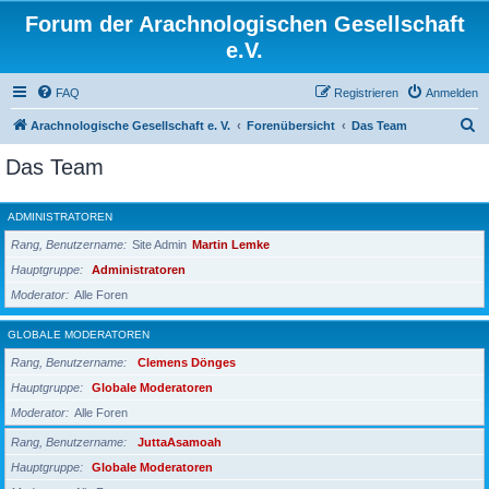
Forum der Arachnologischen Gesellschaft
e.V.
FAQ
Registrieren
Anmelden
S
Arachnologische Gesellschaft e. V.
Forenübersicht
Das Team
u
Das Team
c
h
ADMINISTRATOREN
e
Rang, Benutzername
Site Admin
Martin Lemke
Hauptgruppe
Administratoren
Moderator
Alle Foren
GLOBALE MODERATOREN
Rang, Benutzername
Clemens Dönges
Hauptgruppe
Globale Moderatoren
Moderator
Alle Foren
Rang, Benutzername
JuttaAsamoah
Hauptgruppe
Globale Moderatoren