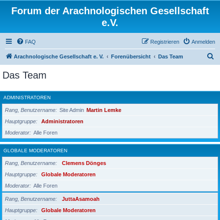
Forum der Arachnologischen Gesellschaft
e.V.
FAQ
Registrieren
Anmelden
S
Arachnologische Gesellschaft e. V.
Forenübersicht
Das Team
u
Das Team
c
h
ADMINISTRATOREN
e
Rang, Benutzername
Site Admin
Martin Lemke
Hauptgruppe
Administratoren
Moderator
Alle Foren
GLOBALE MODERATOREN
Rang, Benutzername
Clemens Dönges
Hauptgruppe
Globale Moderatoren
Moderator
Alle Foren
Rang, Benutzername
JuttaAsamoah
Hauptgruppe
Globale Moderatoren