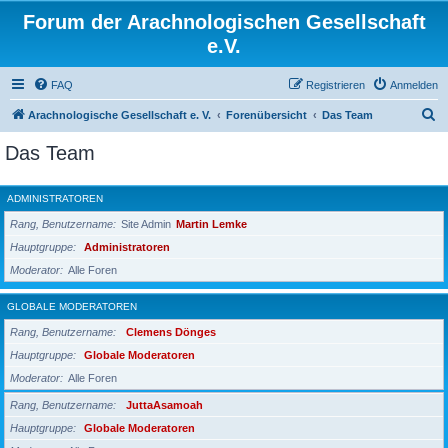
Forum der Arachnologischen Gesellschaft
e.V.
FAQ
Registrieren
Anmelden
S
Arachnologische Gesellschaft e. V.
Forenübersicht
Das Team
u
Das Team
c
h
ADMINISTRATOREN
e
Rang, Benutzername
Site Admin
Martin Lemke
Hauptgruppe
Administratoren
Moderator
Alle Foren
GLOBALE MODERATOREN
Rang, Benutzername
Clemens Dönges
Hauptgruppe
Globale Moderatoren
Moderator
Alle Foren
Rang, Benutzername
JuttaAsamoah
Hauptgruppe
Globale Moderatoren