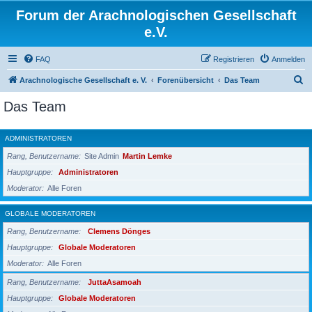
Forum der Arachnologischen Gesellschaft
e.V.
FAQ
Registrieren
Anmelden
S
Arachnologische Gesellschaft e. V.
Forenübersicht
Das Team
u
Das Team
c
h
ADMINISTRATOREN
e
Rang, Benutzername
Site Admin
Martin Lemke
Hauptgruppe
Administratoren
Moderator
Alle Foren
GLOBALE MODERATOREN
Rang, Benutzername
Clemens Dönges
Hauptgruppe
Globale Moderatoren
Moderator
Alle Foren
Rang, Benutzername
JuttaAsamoah
Hauptgruppe
Globale Moderatoren