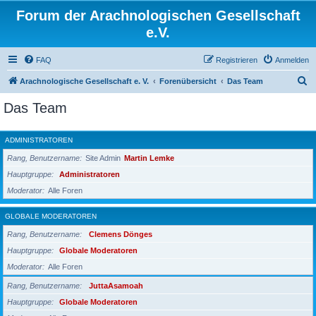
Forum der Arachnologischen Gesellschaft
e.V.
FAQ
Registrieren
Anmelden
S
Arachnologische Gesellschaft e. V.
Forenübersicht
Das Team
u
Das Team
c
h
ADMINISTRATOREN
e
Rang, Benutzername
Site Admin
Martin Lemke
Hauptgruppe
Administratoren
Moderator
Alle Foren
GLOBALE MODERATOREN
Rang, Benutzername
Clemens Dönges
Hauptgruppe
Globale Moderatoren
Moderator
Alle Foren
Rang, Benutzername
JuttaAsamoah
Hauptgruppe
Globale Moderatoren