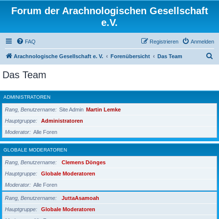
Forum der Arachnologischen Gesellschaft
e.V.
FAQ
Registrieren
Anmelden
S
Arachnologische Gesellschaft e. V.
Forenübersicht
Das Team
u
Das Team
c
h
ADMINISTRATOREN
e
Rang, Benutzername
Site Admin
Martin Lemke
Hauptgruppe
Administratoren
Moderator
Alle Foren
GLOBALE MODERATOREN
Rang, Benutzername
Clemens Dönges
Hauptgruppe
Globale Moderatoren
Moderator
Alle Foren
Rang, Benutzername
JuttaAsamoah
Hauptgruppe
Globale Moderatoren