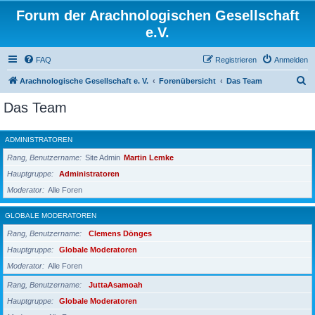
Forum der Arachnologischen Gesellschaft
e.V.
FAQ
Registrieren
Anmelden
S
Arachnologische Gesellschaft e. V.
Forenübersicht
Das Team
u
Das Team
c
h
ADMINISTRATOREN
e
Rang, Benutzername
Site Admin
Martin Lemke
Hauptgruppe
Administratoren
Moderator
Alle Foren
GLOBALE MODERATOREN
Rang, Benutzername
Clemens Dönges
Hauptgruppe
Globale Moderatoren
Moderator
Alle Foren
Rang, Benutzername
JuttaAsamoah
Hauptgruppe
Globale Moderatoren