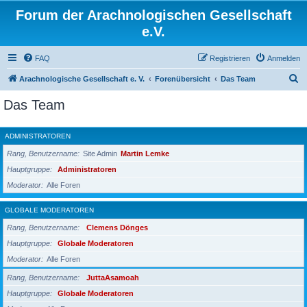
Forum der Arachnologischen Gesellschaft
e.V.
FAQ
Registrieren
Anmelden
S
Arachnologische Gesellschaft e. V.
Forenübersicht
Das Team
u
Das Team
c
h
ADMINISTRATOREN
e
Rang, Benutzername
Site Admin
Martin Lemke
Hauptgruppe
Administratoren
Moderator
Alle Foren
GLOBALE MODERATOREN
Rang, Benutzername
Clemens Dönges
Hauptgruppe
Globale Moderatoren
Moderator
Alle Foren
Rang, Benutzername
JuttaAsamoah
Hauptgruppe
Globale Moderatoren