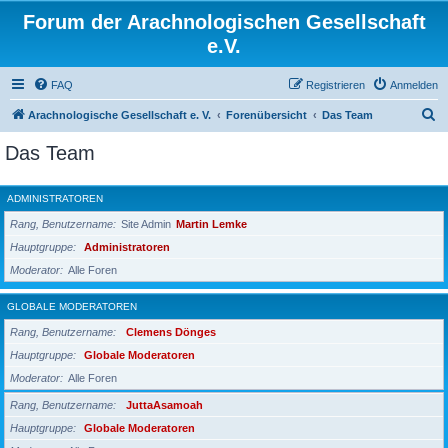
Forum der Arachnologischen Gesellschaft
e.V.
FAQ
Registrieren
Anmelden
S
Arachnologische Gesellschaft e. V.
Forenübersicht
Das Team
u
Das Team
c
h
ADMINISTRATOREN
e
Rang, Benutzername
Site Admin
Martin Lemke
Hauptgruppe
Administratoren
Moderator
Alle Foren
GLOBALE MODERATOREN
Rang, Benutzername
Clemens Dönges
Hauptgruppe
Globale Moderatoren
Moderator
Alle Foren
Rang, Benutzername
JuttaAsamoah
Hauptgruppe
Globale Moderatoren