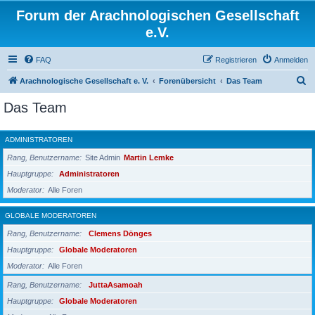
Forum der Arachnologischen Gesellschaft
e.V.
FAQ
Registrieren
Anmelden
S
Arachnologische Gesellschaft e. V.
Forenübersicht
Das Team
u
Das Team
c
h
ADMINISTRATOREN
e
Rang, Benutzername
Site Admin
Martin Lemke
Hauptgruppe
Administratoren
Moderator
Alle Foren
GLOBALE MODERATOREN
Rang, Benutzername
Clemens Dönges
Hauptgruppe
Globale Moderatoren
Moderator
Alle Foren
Rang, Benutzername
JuttaAsamoah
Hauptgruppe
Globale Moderatoren