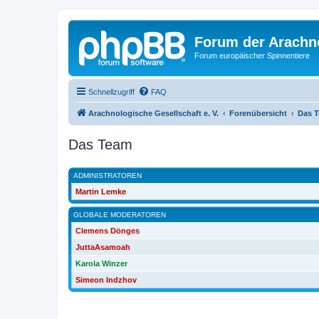
Forum der Arachno
Forum europäischer Spinnentiere
Schnellzugriff
FAQ
Arachnologische Gesellschaft e. V.
Forenübersicht
Das 
Das Team
ADMINISTRATOREN
Martin Lemke
GLOBALE MODERATOREN
Clemens Dönges
JuttaAsamoah
Karola Winzer
Simeon Indzhov