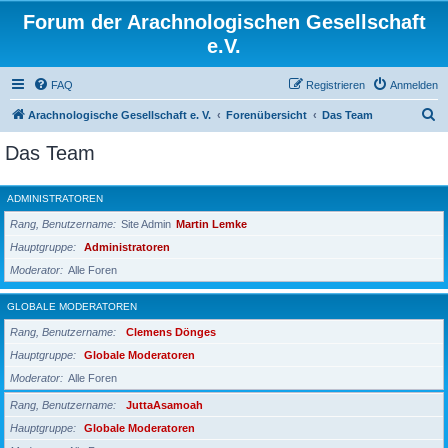
Forum der Arachnologischen Gesellschaft
e.V.
FAQ
Registrieren
Anmelden
S
Arachnologische Gesellschaft e. V.
Forenübersicht
Das Team
u
Das Team
c
h
ADMINISTRATOREN
e
Rang, Benutzername
Site Admin
Martin Lemke
Hauptgruppe
Administratoren
Moderator
Alle Foren
GLOBALE MODERATOREN
Rang, Benutzername
Clemens Dönges
Hauptgruppe
Globale Moderatoren
Moderator
Alle Foren
Rang, Benutzername
JuttaAsamoah
Hauptgruppe
Globale Moderatoren