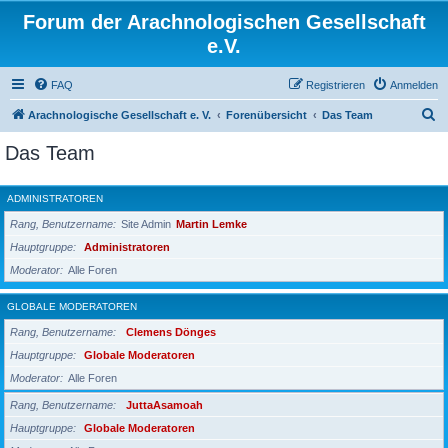
Forum der Arachnologischen Gesellschaft
e.V.
FAQ
Registrieren
Anmelden
S
Arachnologische Gesellschaft e. V.
Forenübersicht
Das Team
u
Das Team
c
h
ADMINISTRATOREN
e
Rang, Benutzername
Site Admin
Martin Lemke
Hauptgruppe
Administratoren
Moderator
Alle Foren
GLOBALE MODERATOREN
Rang, Benutzername
Clemens Dönges
Hauptgruppe
Globale Moderatoren
Moderator
Alle Foren
Rang, Benutzername
JuttaAsamoah
Hauptgruppe
Globale Moderatoren